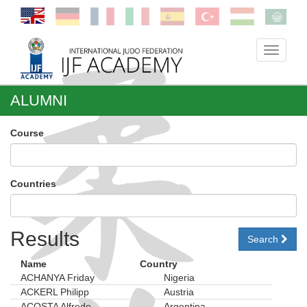
Toggle
navigati
ALUMNI
Course
Countries
Results
Search
Name
Country
ACHANYA Friday
Nigeria
ACKERL Philipp
Austria
ACOSTA Alfredo
Argentina