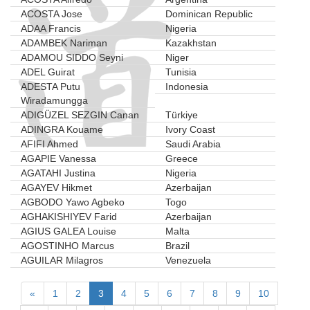
ACOSTA Jose
Dominican Republic
ADAA Francis
Nigeria
ADAMBEK Nariman
Kazakhstan
ADAMOU SIDDO Seyni
Niger
ADEL Guirat
Tunisia
ADESTA Putu
Indonesia
Wiradamungga
ADIGÜZEL SEZGIN Canan
Türkiye
ADINGRA Kouame
Ivory Coast
AFIFI Ahmed
Saudi Arabia
AGAPIE Vanessa
Greece
AGATAHI Justina
Nigeria
AGAYEV Hikmet
Azerbaijan
AGBODO Yawo Agbeko
Togo
AGHAKISHIYEV Farid
Azerbaijan
AGIUS GALEA Louise
Malta
AGOSTINHO Marcus
Brazil
AGUILAR Milagros
Venezuela
«
1
2
3
4
5
6
7
8
9
10