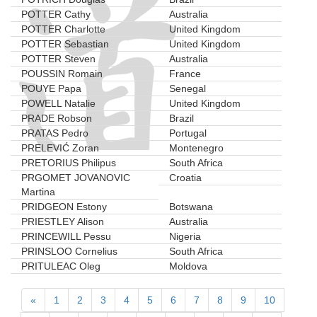
POTTER Cathy
Australia
POTTER Charlotte
United Kingdom
POTTER Sebastian
United Kingdom
POTTER Steven
Australia
POUSSIN Romain
France
POUYE Papa
Senegal
POWELL Natalie
United Kingdom
PRADE Robson
Brazil
PRATAS Pedro
Portugal
PRELEVIĆ Zoran
Montenegro
PRETORIUS Philipus
South Africa
PRGOMET JOVANOVIC
Croatia
Martina
PRIDGEON Estony
Botswana
PRIESTLEY Alison
Australia
PRINCEWILL Pessu
Nigeria
PRINSLOO Cornelius
South Africa
PRITULEAC Oleg
Moldova
«
1
2
3
4
5
6
7
8
9
10