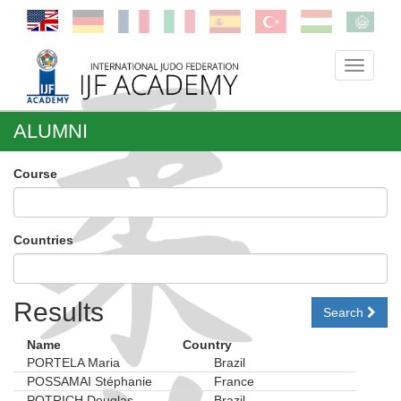
Toggle
navigati
ALUMNI
Course
Countries
Results
Search
Name
Country
PORTELA Maria
Brazil
POSSAMAI Stéphanie
France
POTRICH Douglas
Brazil