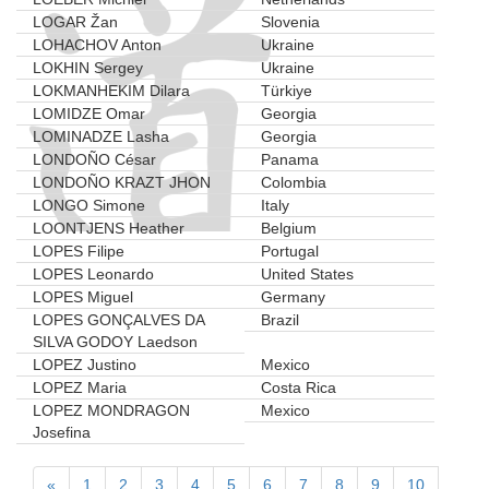
LOGAR Žan
Slovenia
LOHACHOV Anton
Ukraine
LOKHIN Sergey
Ukraine
LOKMANHEKIM Dilara
Türkiye
LOMIDZE Omar
Georgia
LOMINADZE Lasha
Georgia
LONDOÑO César
Panama
LONDOÑO KRAZT JHON
Colombia
LONGO Simone
Italy
LOONTJENS Heather
Belgium
LOPES Filipe
Portugal
LOPES Leonardo
United States
LOPES Miguel
Germany
LOPES GONÇALVES DA
Brazil
SILVA GODOY Laedson
LOPEZ Justino
Mexico
LOPEZ Maria
Costa Rica
LOPEZ MONDRAGON
Mexico
Josefina
«
1
2
3
4
5
6
7
8
9
10