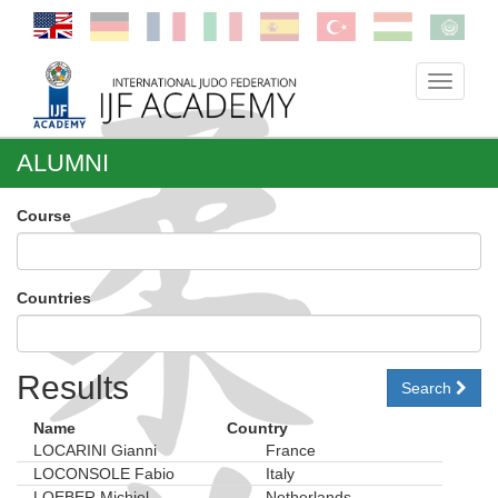
Toggle
navigati
ALUMNI
Course
Countries
Results
Search
Name
Country
LOCARINI Gianni
France
LOCONSOLE Fabio
Italy
LOEBER Michiel
Netherlands