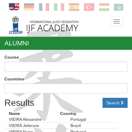
Toggle
navigati
ALUMNI
Course
Countries
Results
Search
Name
Country
VIEIRA Alexandre
Portugal
VIEIRA Jeferson
Brazil
VIEIRA Nuno
Portugal