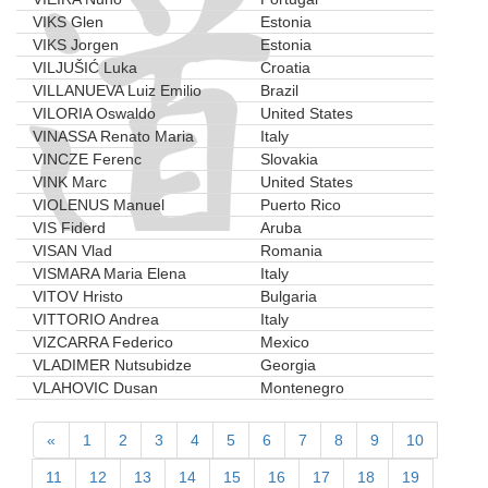
VIKS Glen
Estonia
VIKS Jorgen
Estonia
VILJUŠIĆ Luka
Croatia
VILLANUEVA Luiz Emilio
Brazil
VILORIA Oswaldo
United States
VINASSA Renato Maria
Italy
VINCZE Ferenc
Slovakia
VINK Marc
United States
VIOLENUS Manuel
Puerto Rico
VIS Fiderd
Aruba
VISAN Vlad
Romania
VISMARA Maria Elena
Italy
VITOV Hristo
Bulgaria
VITTORIO Andrea
Italy
VIZCARRA Federico
Mexico
VLADIMER Nutsubidze
Georgia
VLAHOVIC Dusan
Montenegro
«
1
2
3
4
5
6
7
8
9
10
11
12
13
14
15
16
17
18
19